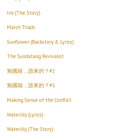
Iris (The Story)
March Triads
Sunflower (Backstory & Lyrics)
The Sundatang Revivalist
無國籍，誰來的？#2
無國籍，誰來的？#1
Making Sense of the Conflict
Waterlily (Lyrics)
Waterlily (The Story)