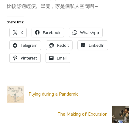
比較舒適輕便。畢竟，家是個私人空間啊～
Share this:
X
Facebook
WhatsApp
Telegram
Reddit
LinkedIn
Pinterest
Email
Flying during a Pandemic
The Making of Excursion