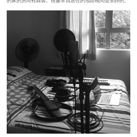
的家的房間裡錄製。很慶幸我居住的地區晚間蠻安靜的。